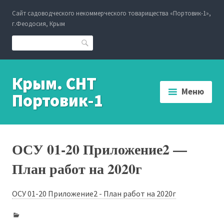
Перейти
Сайт садоводческого некоммерческого товарищества «Портовик-1»,
к
г.Феодосия, Крым
содержанию
Поиск
Крым. СНТ
Меню
Портовик-1
ОСУ 01-20 Приложение2 —
План работ на 2020г
ОСУ 01-20 Приложение2 - План работ на 2020г