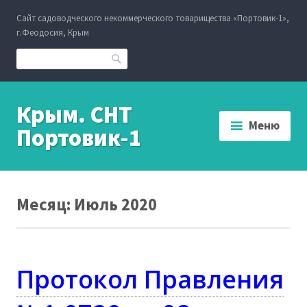
Перейти
Сайт садоводческого некоммерческого товарищества «Портовик-1»,
к
г.Феодосия, Крым
содержанию
Поиск
Крым. СНТ
Меню
Портовик-1
Месяц:
Июль 2020
Протокол Правления