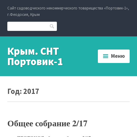
Перейти
Сайт садоводческого некоммерческого товарищества «Портовик-1»,
к
г.Феодосия, Крым
содержанию
Поиск
Крым. СНТ
Меню
Портовик-1
Год:
2017
Общее собрание 2/17