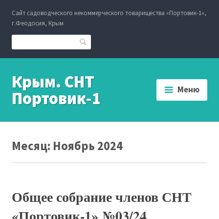
Перейти
Сайт садоводческого некоммерческого товарищества «Портовик-1»,
к
г.Феодосия, Крым
содержанию
Поиск
Крым. СНТ
Меню
Портовик-1
Месяц:
Ноябрь 2024
Общее собрание членов СНТ
«Портовик-1» №03/24