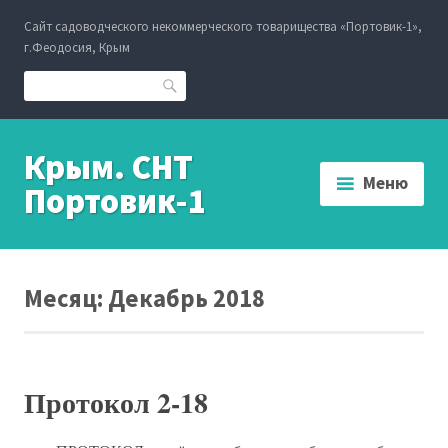
Перейти
Сайт садоводческого некоммерческого товарищества «Портовик-1»,
к
г.Феодосия, Крым
содержанию
Поиск
Крым. СНТ
Меню
Портовик-1
Месяц:
Декабрь 2018
Протокол 2-18