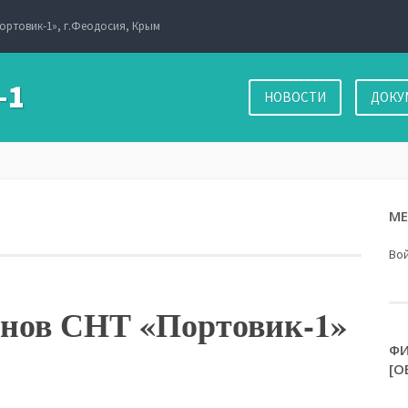
ортовик-1», г.Феодосия, Крым
-1
НОВОСТИ
ДОКУ
М
Во
енов СНТ «Портовик-1»
ФИ
[О