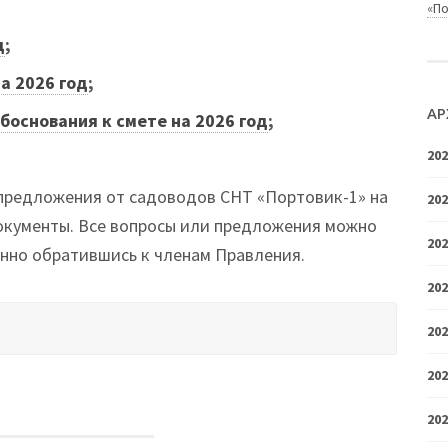
«П
д
;
а 2026 год
;
АР
боснования к смете на 2026 год
;
20
 предложения от садоводов СНТ «Портовик-1» на
20
окументы. Все вопросы или предложения можно
20
енно обратившись к членам Правления.
20
20
20
20