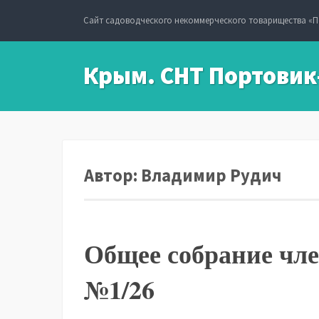
Перейти
Сайт садоводческого некоммерческого товарищества «П
к
содержанию
Крым. СНТ Портовик
Автор:
Владимир Рудич
Общее собрание чл
№1/26