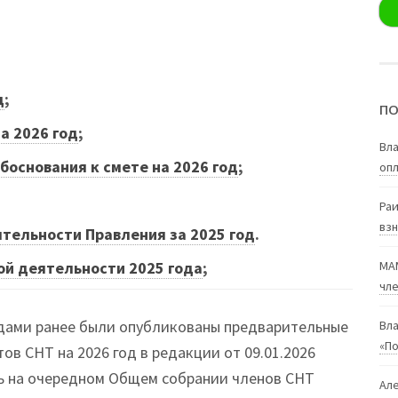
д
;
ПО
а 2026 год
;
Вл
боснования к смете на 2026 год
;
опл
Ра
взн
тельности Правления за 2025 год
.
ой деятельности 2025 года
;
МА
чле
дами ранее были опубликованы предварительные
Вл
«П
в СНТ на 2026 год в редакции от 09.01.2026
ть на очередном Общем собрании членов СНТ
Ал