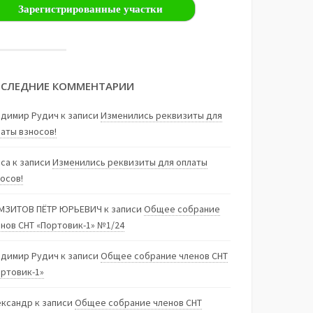
Зарегистрированные участки
СЛЕДНИЕ КОММЕНТАРИИ
адимир Рудич
к записи
Изменились реквизиты для
аты взносов!
иса
к записи
Изменились реквизиты для оплаты
осов!
МЗИТОВ ПЁТР ЮРЬЕВИЧ
к записи
Общее собрание
нов СНТ «Портовик-1» №1/24
адимир Рудич
к записи
Общее собрание членов СНТ
ортовик-1»
ександр
к записи
Общее собрание членов СНТ