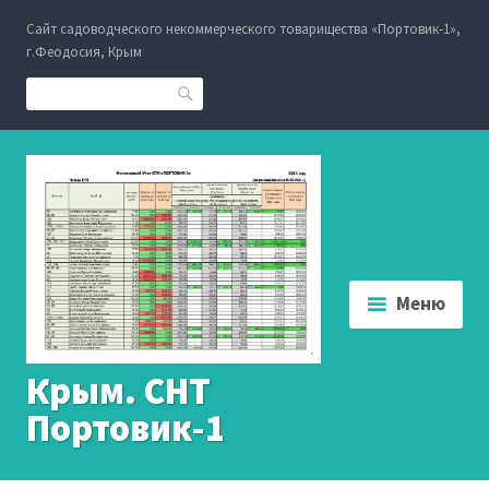
Перейти
Сайт садоводческого некоммерческого товарищества «Портовик-1»,
к
г.Феодосия, Крым
содержанию
Поиск
Меню
Крым. СНТ
Портовик-1