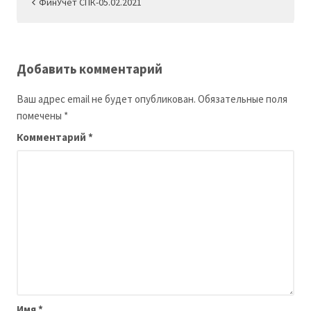
Навигация
ФинУчет СПК-05.02.2021
по
записям
Добавить комментарий
Ваш адрес email не будет опубликован.
Обязательные поля
помечены
*
Комментарий
*
Имя
*