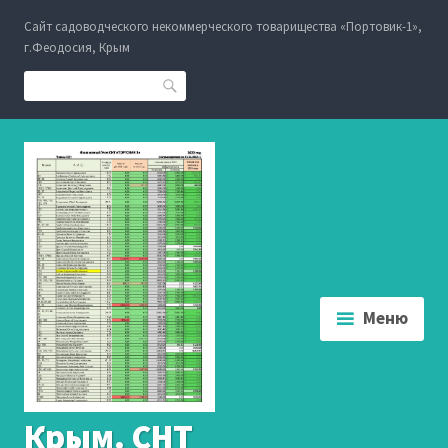
Перейти
Сайт садоводческого некоммерческого товарищества «Портовик-1»,
к
г.Феодосия, Крым
содержанию
Поиск
Меню
Крым. СНТ