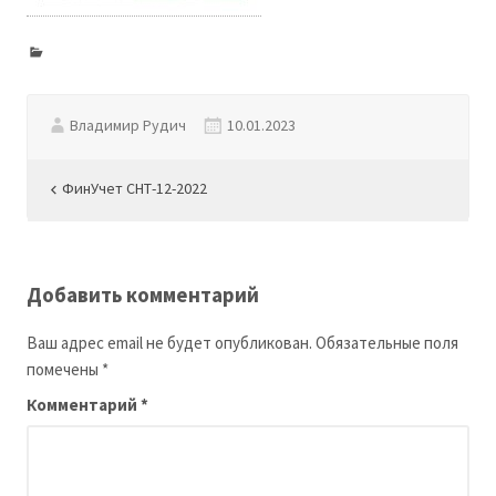
Владимир Рудич
10.01.2023
Навигация
ФинУчет СНТ-12-2022
по
записям
Добавить комментарий
Ваш адрес email не будет опубликован.
Обязательные поля
помечены
*
Комментарий
*