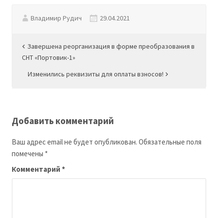
Владимир Рудич
29.04.2021
Навигация
Завершена реорганизация в форме преобразования в
СНТ «Портовик-1»
по
Изменились реквизиты для оплаты взносов!
записям
Добавить комментарий
Ваш адрес email не будет опубликован.
Обязательные поля
помечены
*
Комментарий
*