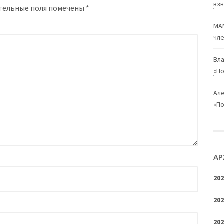
взн
тельные поля помечены
*
МА
чле
Вл
«П
Ал
«П
АР
20
20
20