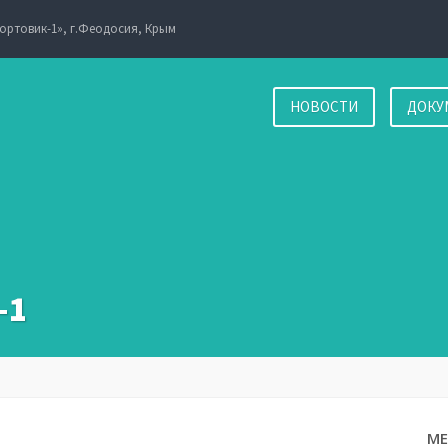
ортовик-1», г.Феодосия, Крым
НОВОСТИ
ДОКУ
-1
М