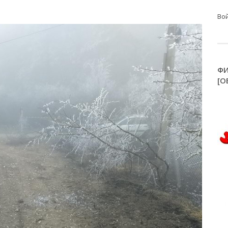
Во
ФИ
[О