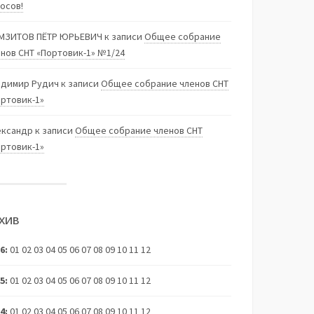
осов!
МЗИТОВ ПЁТР ЮРЬЕВИЧ
к записи
Общее собрание
нов СНТ «Портовик-1» №1/24
адимир Рудич
к записи
Общее собрание членов СНТ
ортовик-1»
ександр
к записи
Общее собрание членов СНТ
ортовик-1»
ХИВ
26
:
01
02
03
04
05
06
07
08
09
10
11
12
25
:
01
02
03
04
05
06
07
08
09
10
11
12
24
:
01
02
03
04
05
06
07
08
09
10
11
12