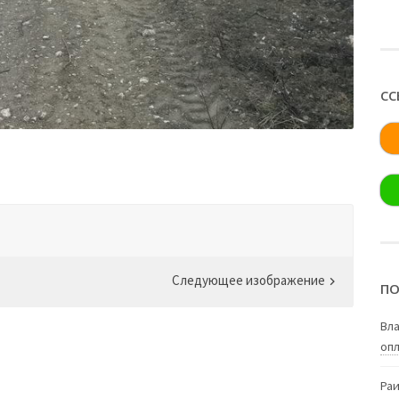
СС
Следующее изображение
ПО
Вл
опл
Ра